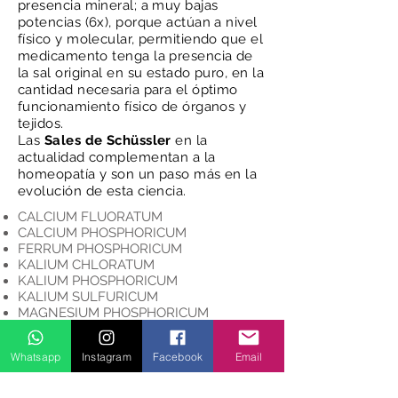
presencia mineral; a muy bajas
potencias (6x), porque actúan a nivel
físico y molecular, permitiendo que el
medicamento tenga la presencia de
la sal original en su estado puro, en la
cantidad necesaria para el óptimo
funcionamiento físico de órganos y
tejidos.
Las
Sales de Schüssler
en la
actualidad complementan a la
homeopatía y son un paso más en la
evolución de esta ciencia.
CALCIUM FLUORATUM
CALCIUM PHOSPHORICUM
FERRUM PHOSPHORICUM
KALIUM CHLORATUM
KALIUM PHOSPHORICUM
KALIUM SULFURICUM
MAGNESIUM PHOSPHORICUM
NATRIUM CHLORATUM
NATRIUM PHOSPHORICUM
Whatsapp
Instagram
Facebook
Email
NATRIUM SULPHURICUM
SILICEA
CALCIUM SULPHURICUM